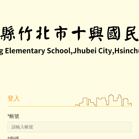
登入
*
帳號
*
密碼