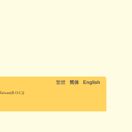
繁體
简体
English
iwan(R.O.C)}