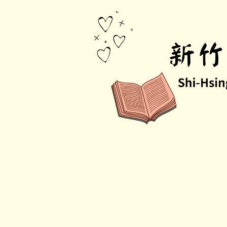
跳
到
主
要
內
容
區