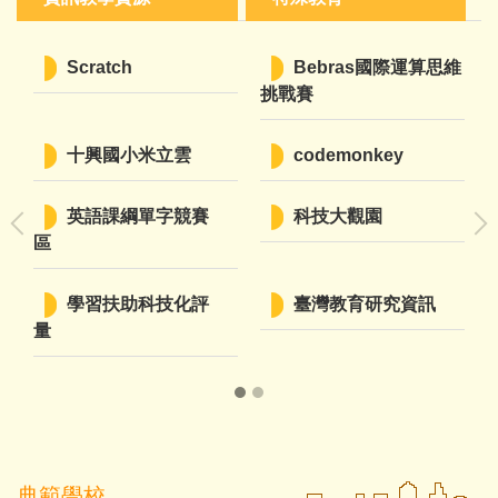
六
Scratch
Bebras國際運算思維
挑戰賽
臺
十興國小米立雲
codemonkey
年
英語課綱單字競賽
科技大觀園
h
區
學習扶助科技化評
臺灣教育研究資訊
量
典範學校